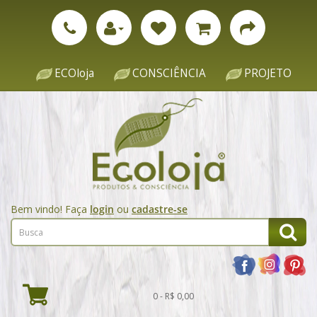
ECOloja
CONSCIÊNCIA
PROJETO
Bem vindo! Faça
login
ou
cadastre-se
0 - R$ 0,00