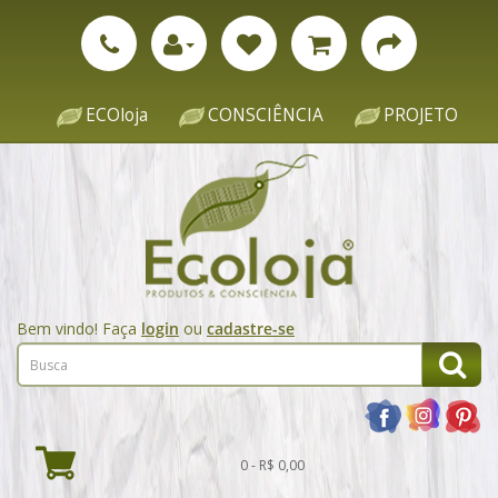
ECOloja
CONSCIÊNCIA
PROJETO
Bem vindo! Faça
login
ou
cadastre-se
0 - R$ 0,00