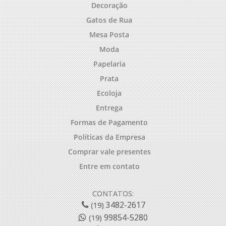
Decoração
Gatos de Rua
Mesa Posta
Moda
Papelaria
Prata
Ecoloja
Entrega
Formas de Pagamento
Políticas da Empresa
Comprar vale presentes
Entre em contato
CONTATOS:
3482-2617
(19)
99854-5280
(19)