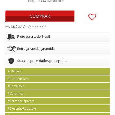
COMPRAR
Avaliações:
Frete para todo Brasil
Entrega rápida garantida
Sua compra e dados protegidos
#Utilitário
#PratoDeBolo
#PortaBolo
#Ceramica
#SerradaCapivara
#DesenhoRupestre