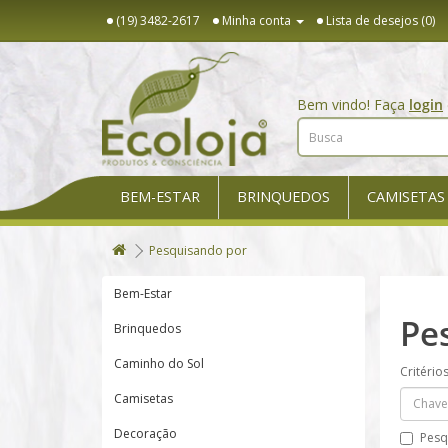
(19) 3482-2617
Minha conta
Lista de desejos (0)
Bem vindo! Faça
login
BEM-ESTAR
BRINQUEDOS
CAMISETAS
Pesquisando por
Bem-Estar
Pe
Brinquedos
Caminho do Sol
Critério
Camisetas
Decoração
Pesq