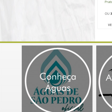
Prat
OU
3
VE