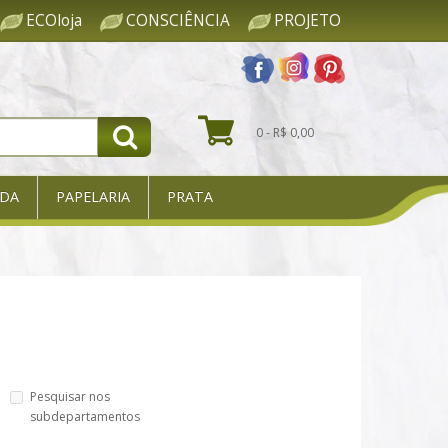
ECOloja
CONSCIÊNCIA
PROJETO
0 - R$ 0,00
DA
PAPELARIA
PRATA
Pesquisar nos
subdepartamentos