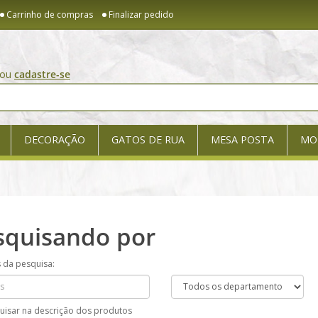
Carrinho de compras
Finalizar pedido
ou
cadastre-se
DECORAÇÃO
GATOS DE RUA
MESA POSTA
MO
squisando por
s da pesquisa:
uisar na descrição dos produtos