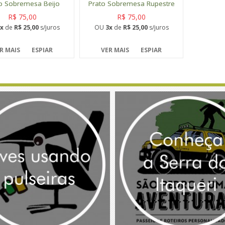
o Sobremesa Beijo
Prato Sobremesa Rupestre
R$ 75,00
R$ 75,00
x
de
R$ 25,00
s/juros
OU
3x
de
R$ 25,00
s/juros
R MAIS
ESPIAR
VER MAIS
ESPIAR