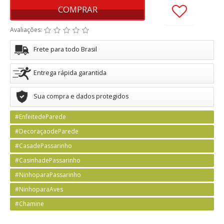
COMPRAR
Avaliações:
Frete para todo Brasil
Entrega rápida garantida
Sua compra e dados protegidos
#EnfeitedeParede
#DecoraçaodeParede
#CasadePassarinho
#CasinhadePassarinho
#NinhoparaPassarinho
#NinhoparaAves
#Chamine