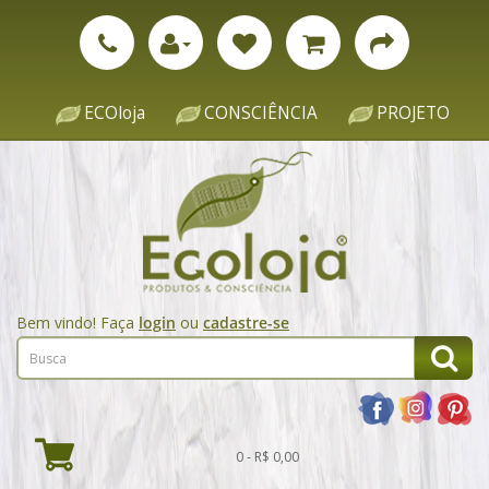
ECOloja
CONSCIÊNCIA
PROJETO
Bem vindo! Faça
login
ou
cadastre-se
0 - R$ 0,00