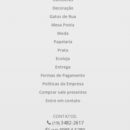
Decoração
Gatos de Rua
Mesa Posta
Moda
Papelaria
Prata
Ecoloja
Entrega
Formas de Pagamento
Políticas da Empresa
Comprar vale presentes
Entre em contato
CONTATOS:
3482-2617
(19)