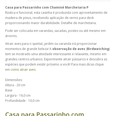
Casa para Passarinho com Chaminé Marchetaria P
Rústica e funcional, esta casinha é produzida com aproveitamento de
madeira de pinus, recebendo aplicação de verniz para deck
proporcionando maior durabilidade. Detalhe de marchetaria.
Pode ser colocada em varandas, sacadas, postes ou até mesmo em
árvores.
Atrair aves para o quintal, jardim ou varanda irá proporcionar
momentos de grande beleza! A
observação de aves
(
Birdwatching
)
tem se mostrado uma atividade interessante e relaxante, mesmo em
grandes centros urbanos. Experimente atrair pássaros e descubra as
espécies que podem existir próximo a você! Para mais dicas clique
em
como atrair aves
.
Dimensões:
Altura - 20 cm
Base
Largura - 16,0 cm
Profundidade - 10,0 cm
Casa para Passarinho com