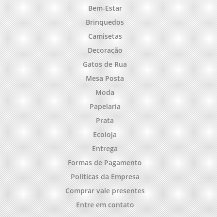
Bem-Estar
Brinquedos
Camisetas
Decoração
Gatos de Rua
Mesa Posta
Moda
Papelaria
Prata
Ecoloja
Entrega
Formas de Pagamento
Políticas da Empresa
Comprar vale presentes
Entre em contato