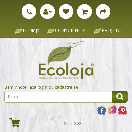
ECOloja
CONSCIÊNCIA
PROJETO
Bem vindo! Faça
login
ou
cadastre-se
0 - R$ 0,00