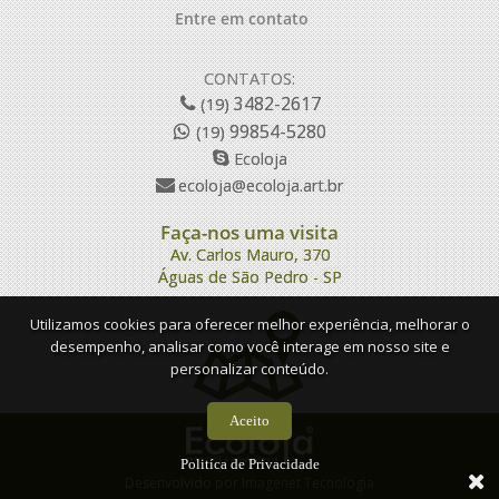
Entre em contato
CONTATOS:
3482-2617
(19)
99854-5280
(19)
Ecoloja
ecoloja@ecoloja.art.br
Faça-nos uma visita
Av. Carlos Mauro, 370
Águas de São Pedro - SP
Utilizamos cookies para oferecer melhor experiência, melhorar o
desempenho, analisar como você interage em nosso site e
personalizar conteúdo.
Aceito
Politíca de Privacidade
Desenvolvido por
Imagenet Tecnologia