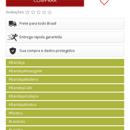
COMPRAR
Avaliações:
Frete para todo Brasil
Entrega rápida garantida
Sua compra e dados protegidos
#Bandeja
#BandejaRetangular
#BandejaMadeira
#BandejaCafe
#BandejaAzulejos
#BandejaRustica
#Rustica
#Lavanda
#Lavabo