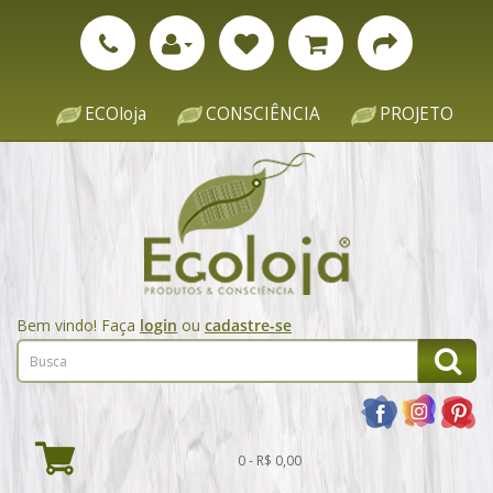
ECOloja
CONSCIÊNCIA
PROJETO
Bem vindo! Faça
login
ou
cadastre-se
0 - R$ 0,00