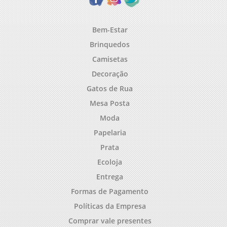
Bem-Estar
Brinquedos
Camisetas
Decoração
Gatos de Rua
Mesa Posta
Moda
Papelaria
Prata
Ecoloja
Entrega
Formas de Pagamento
Políticas da Empresa
Comprar vale presentes