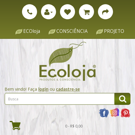
ECOloja
CONSCIÊNCIA
PROJETO
Bem vindo! Faça
login
ou
cadastre-se
0 - R$ 0,00