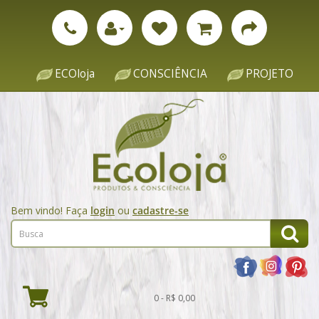
ECOloja
CONSCIÊNCIA
PROJETO
Bem vindo! Faça
login
ou
cadastre-se
0 - R$ 0,00