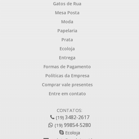
Gatos de Rua
Mesa Posta
Moda
Papelaria
Prata
Ecoloja
Entrega
Formas de Pagamento
Políticas da Empresa
Comprar vale presentes
Entre em contato
CONTATOS:
3482-2617
(19)
99854-5280
(19)
Ecoloja