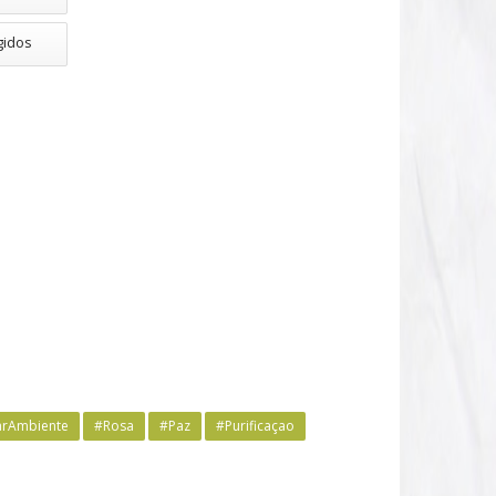
gidos
carAmbiente
#Rosa
#Paz
#Purificaçao