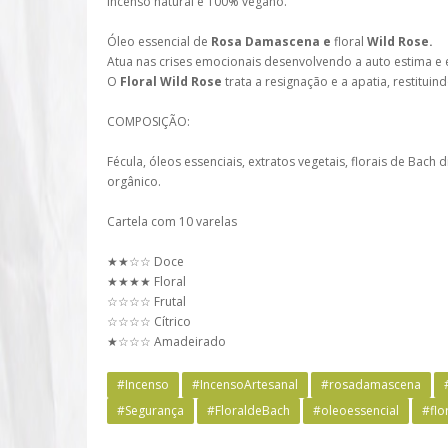
Incenso natural e 100% vegano.
Óleo essencial de
Rosa Damascena e
floral
Wild Rose.
Atua nas crises emocionais desenvolvendo a auto estima e 
O
Floral Wild Rose
trata a resignação e a apatia, restituind
COMPOSIÇÃO:
Fécula, óleos essenciais, extratos vegetais, florais de Bach
orgânico.
Cartela com 10 varelas
★★☆☆ Doce
★★★★ Floral
☆☆☆☆ Frutal
☆☆☆☆ Cítrico
★☆☆☆ Amadeirado
#Incenso
#IncensoArtesanal
#rosadamascena
#Segurança
#FloraldeBach
#oleoessencial
#flo