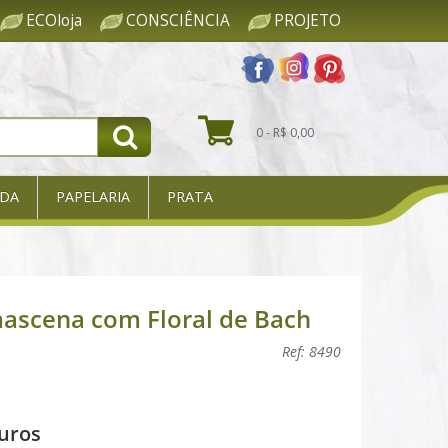
ECOloja
CONSCIÊNCIA
PROJETO
0 - R$ 0,00
DA
PAPELARIA
PRATA
ascena com Floral de Bach
Ref: 8490
uros