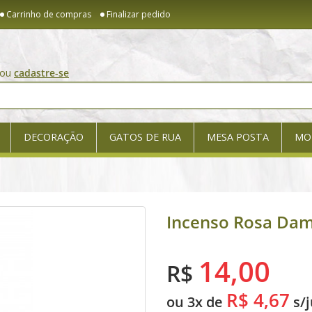
Carrinho de compras
Finalizar pedido
ou
cadastre-se
DECORAÇÃO
GATOS DE RUA
MESA POSTA
MO
Incenso Rosa Dam
14,00
R$
R$ 4,67
ou 3x de
s/j