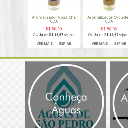
Aromatizador Rosa Chá
Aromatizador Orquid
CDA
CDA
R$ 50,00
R$ 50,00
OU
3x
de
R$ 16,67
s/juros
OU
3x
de
R$ 16,67
s/jur
VER MAIS
ESPIAR
VER MAIS
ESPIAR