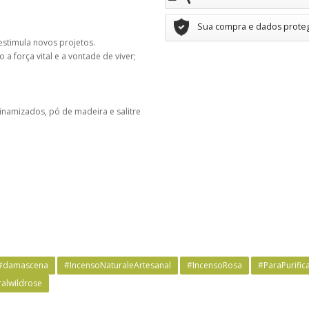
Sua compra e dados prote
estimula novos projetos.
o a força vital e a vontade de viver;
 dinamizados, pó de madeira e salitre
#damascena
#IncensoNaturaleArtesanal
#IncensoRosa
#ParaPurifi
ralwildrose