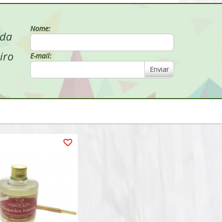
Nome:
 da
iro
E-mail:
Enviar