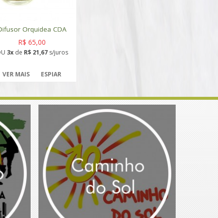
Difusor Orquidea CDA
R$ 65,00
OU
3x
de
R$ 21,67
s/juros
VER MAIS
ESPIAR