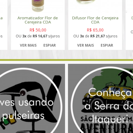
ea
Aromatizador Flor de
Difusor Flor de Cerejeira
Cerejeira CDA
CDA
R$ 50,00
R$ 65,00
os
OU
3x
de
R$ 16,67
s/juros
OU
3x
de
R$ 21,67
s/juros
VER MAIS
ESPIAR
VER MAIS
ESPIAR