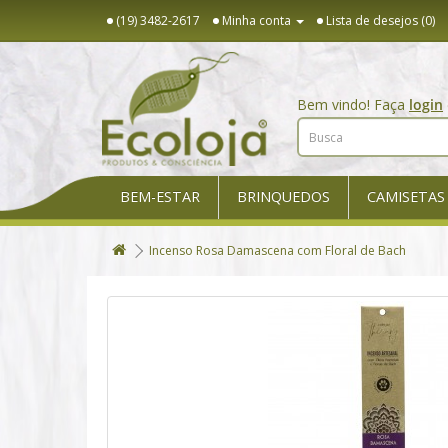
(19) 3482-2617
Minha conta
Lista de desejos (0)
Bem vindo! Faça
login
BEM-ESTAR
BRINQUEDOS
CAMISETAS
Incenso Rosa Damascena com Floral de Bach