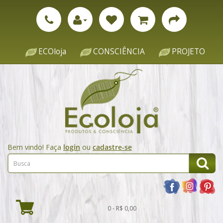
ECOloja
CONSCIÊNCIA
PROJETO
Bem vindo! Faça
login
ou
cadastre-se
0 - R$ 0,00