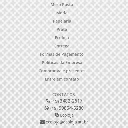
Mesa Posta
Moda
Papelaria
Prata
Ecoloja
Entrega
Formas de Pagamento
Políticas da Empresa
Comprar vale presentes
Entre em contato
CONTATOS:
3482-2617
(19)
99854-5280
(19)
Ecoloja
ecoloja@ecoloja.art.br