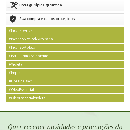
Entrega rápida garantida
Sua compra e dados protegidos
#IncensoArtesanal
#IncensoNaturaleArtesanal
#IncensoVioleta
#ParaPurificarAmbiente
#Violeta
#Impatiens
#FloraldeBach
#OleoEssencial
#OleoEssencialVioleta
Quer receber novidades e promoções da