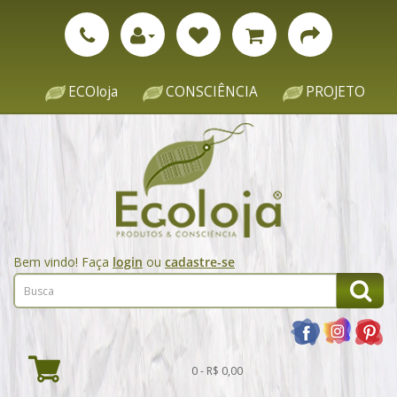
ECOloja
CONSCIÊNCIA
PROJETO
Bem vindo! Faça
login
ou
cadastre-se
0 - R$ 0,00