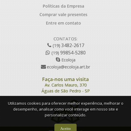
Políticas da Empresa
Comprar vale presentes
Entre em contato
CONTATOS:
3482-2617
(19)
99854-5280
(19)
Ecoloja
ecoloja@ecoloja.art.br
Faça-nos uma visita
Av. Carlos Mauro, 370
Águas de São Pedro - SP
Utilizamos cookies para oferecer melhor experiência, melhorar o
desempenho, analisar como você interage em nosso site e
personalizar conteúdo.
Aceito