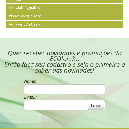
#ArraiaDeAguaDoce
#PeixeDeAguaDoce
#ChaveiroDeArraia
Quer receber novidades e promoções da
ECOloja?...
Então faça seu cadastro e seja o primeiro a
saber das novidades!
Nome:
E-mail:
Enviar