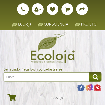
ECOloja
CONSCIÊNCIA
PROJETO
Bem vindo! Faça
login
ou
cadastre-se
0 - R$ 0,00