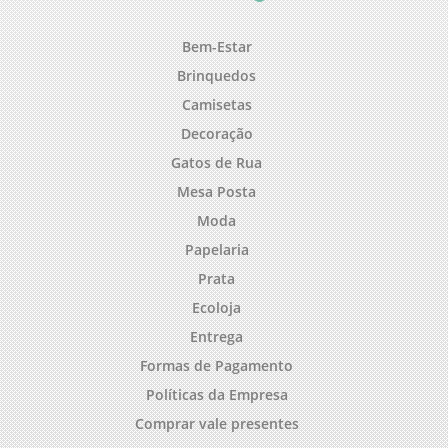
Bem-Estar
Brinquedos
Camisetas
Decoração
Gatos de Rua
Mesa Posta
Moda
Papelaria
Prata
Ecoloja
Entrega
Formas de Pagamento
Políticas da Empresa
Comprar vale presentes