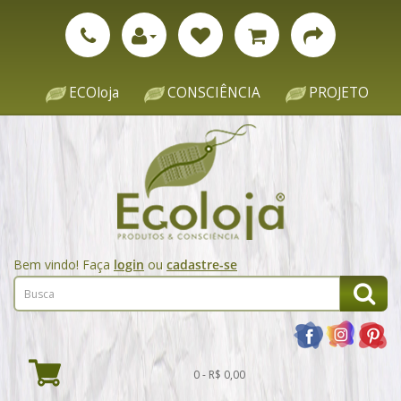
ECOloja
CONSCIÊNCIA
PROJETO
Bem vindo! Faça
login
ou
cadastre-se
0 - R$ 0,00