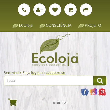
ECOloja
CONSCIÊNCIA
PROJETO
Bem vindo! Faça
login
ou
cadastre-se
0 - R$ 0,00