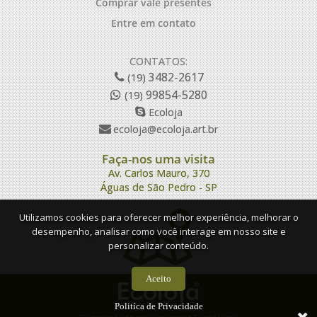
Comprar vale presentes
Entre em contato
CONTATOS:
3482-2617
(19)
99854-5280
(19)
Ecoloja
ecoloja@ecoloja.art.br
Faça-nos uma visita
Av. Carlos Mauro, 370
Águas de São Pedro - SP
Utilizamos cookies para oferecer melhor experiência, melhorar o
desempenho, analisar como você interage em nosso site e
personalizar conteúdo.
Aceito
Politíca de Privacidade