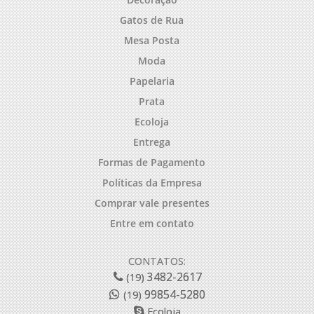
Gatos de Rua
Mesa Posta
Moda
Papelaria
Prata
Ecoloja
Entrega
Formas de Pagamento
Políticas da Empresa
Comprar vale presentes
Entre em contato
CONTATOS:
3482-2617
(19)
99854-5280
(19)
Ecoloja