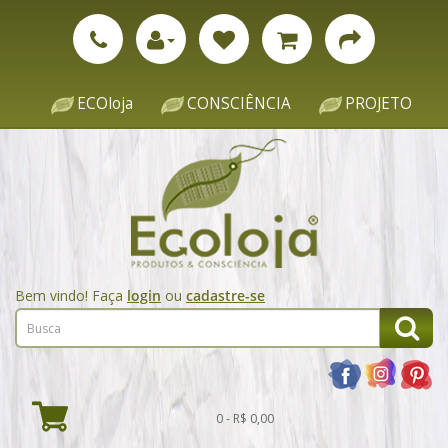
ECOloja
CONSCIÊNCIA
PROJETO
Bem vindo! Faça
login
ou
cadastre-se
0 - R$ 0,00