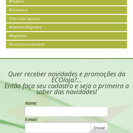
#Fruteira
#Ceramica
#SerradaCapivara
#DesenhoRupestre
#Rupestre
#inscriçoesrupestres
Quer receber novidades e promoções da
ECOloja?...
Então faça seu cadastro e seja o primeiro a
saber das novidades!
Nome:
E-mail:
Enviar