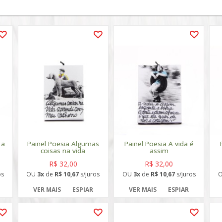
 a
Painel Poesia Algumas
Painel Poesia A vida é
coisas na vida
assim
R$ 32,00
R$ 32,00
os
OU
3x
de
R$ 10,67
s/juros
OU
3x
de
R$ 10,67
s/juros
VER MAIS
ESPIAR
VER MAIS
ESPIAR