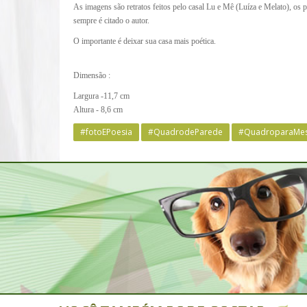
As imagens são retratos feitos pelo casal Lu e Mê (Luíza e Melato), os
sempre é citado o autor.
O importante é deixar sua casa mais poética.
Dimensão :
Largura -11,7 cm
Altura - 8,6 cm
#fotoEPoesia
#QuadrodeParede
#QuadroparaMe