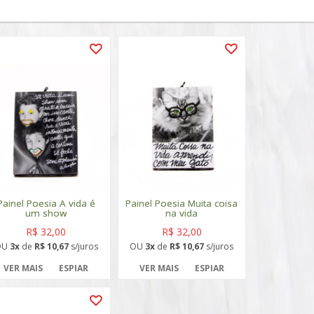
Painel Poesia A vida é
Painel Poesia Muita coisa
um show
na vida
R$ 32,00
R$ 32,00
OU
3x
de
R$ 10,67
s/juros
OU
3x
de
R$ 10,67
s/juros
VER MAIS
ESPIAR
VER MAIS
ESPIAR