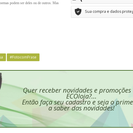
 poemas podem ser deles ou de outros. Mas
Sua compra e dados prote
sa
#FotocomFrase
Quer receber novidades e promoções
ECOloja?...
Então faça seu cadastro e seja o prime
a saber das novidades!