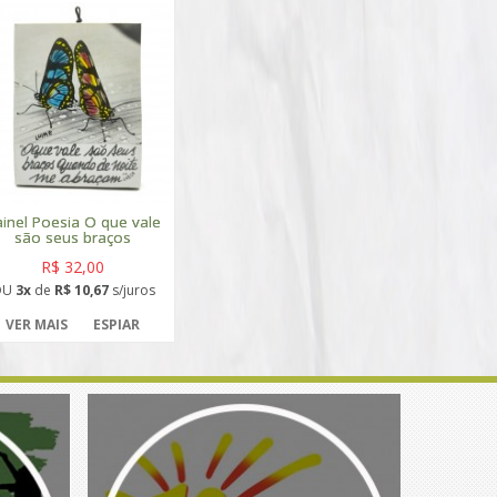
ainel Poesia O que vale
são seus braços
R$ 32,00
OU
3x
de
R$ 10,67
s/juros
VER MAIS
ESPIAR