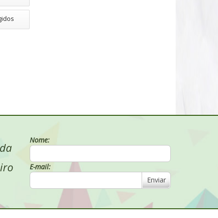
gidos
Nome:
 da
iro
E-mail:
Enviar