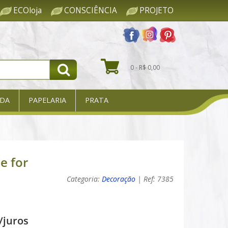
ECOloja
CONSCIÊNCIA
PROJETO
0 - R$ 0,00
DA
PAPELARIA
PRATA
e for
Categoria:
Decoração
| Ref: 7385
/juros