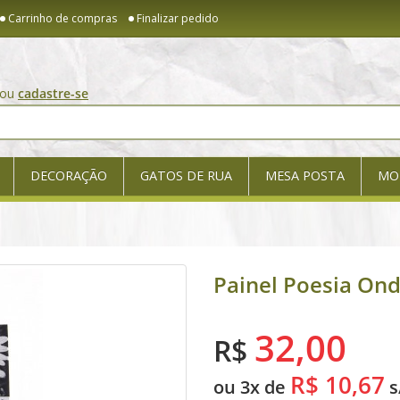
Carrinho de compras
Finalizar pedido
ou
cadastre-se
DECORAÇÃO
GATOS DE RUA
MESA POSTA
MO
Painel Poesia Ond
32,00
R$
R$ 10,67
ou 3x de
s