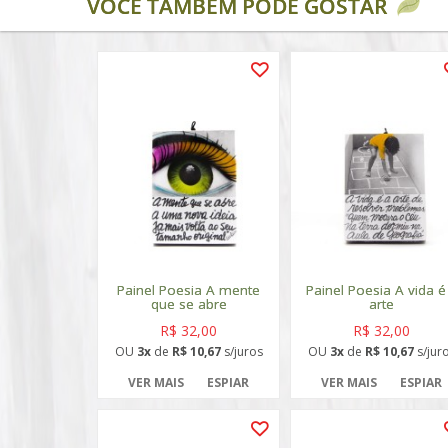
VOCÊ TAMBÉM PODE GOSTAR
Painel Poesia A mente
Painel Poesia A vida é
que se abre
arte
R$ 32,00
R$ 32,00
OU
3x
de
R$ 10,67
s/juros
OU
3x
de
R$ 10,67
s/jur
VER MAIS
ESPIAR
VER MAIS
ESPIAR