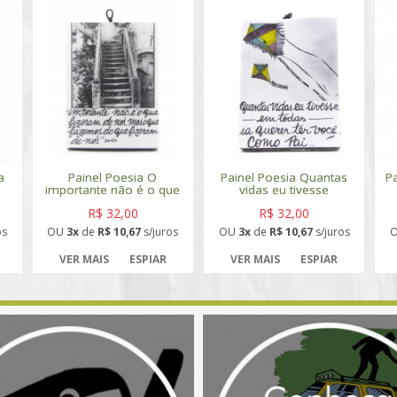
a
Painel Poesia O
Painel Poesia Quantas
P
importante não é o que
vidas eu tivesse
R$ 32,00
R$ 32,00
os
OU
3x
de
R$ 10,67
s/juros
OU
3x
de
R$ 10,67
s/juros
VER MAIS
ESPIAR
VER MAIS
ESPIAR