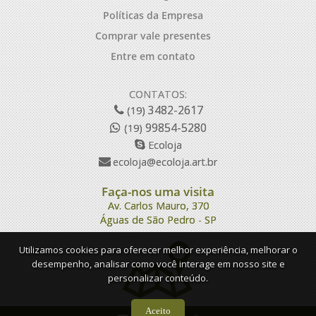
Políticas da Empresa
Comprar vale presentes
Entre em contato
CONTATOS:
3482-2617
(19)
99854-5280
(19)
Ecoloja
ecoloja@ecoloja.art.br
Faça-nos uma visita
Av. Carlos Mauro, 370
Águas de São Pedro - SP
Utilizamos cookies para oferecer melhor experiência, melhorar o
desempenho, analisar como você interage em nosso site e
personalizar conteúdo.
Aceito