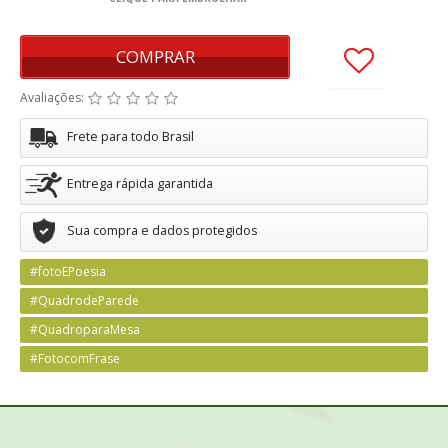
COMPRAR
Avaliações:
Frete para todo Brasil
Entrega rápida garantida
Sua compra e dados protegidos
#fotoEPoesia
#QuadrodeParede
#QuadroparaMesa
#FotocomFrase