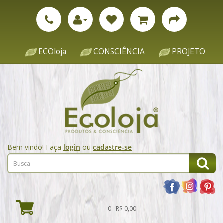
ECOloja
CONSCIÊNCIA
PROJETO
Bem vindo! Faça
login
ou
cadastre-se
0 - R$ 0,00