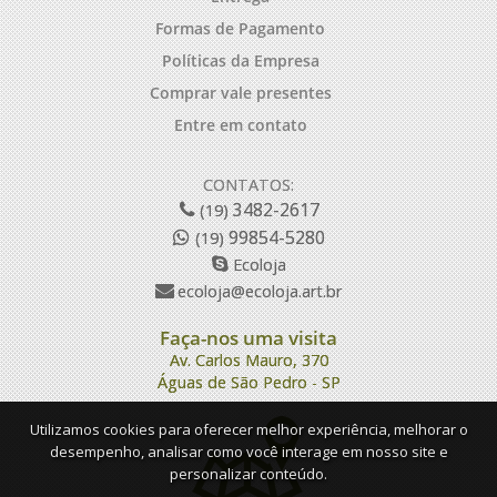
Formas de Pagamento
Políticas da Empresa
Comprar vale presentes
Entre em contato
CONTATOS:
3482-2617
(19)
99854-5280
(19)
Ecoloja
ecoloja@ecoloja.art.br
Faça-nos uma visita
Av. Carlos Mauro, 370
Águas de São Pedro - SP
Utilizamos cookies para oferecer melhor experiência, melhorar o
desempenho, analisar como você interage em nosso site e
personalizar conteúdo.