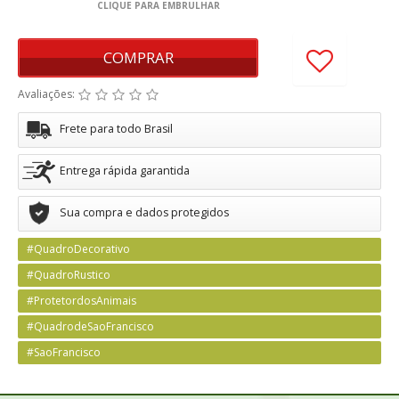
COMPRAR
Avaliações:
Frete para todo Brasil
Entrega rápida garantida
Sua compra e dados protegidos
#QuadroDecorativo
#QuadroRustico
#ProtetordosAnimais
#QuadrodeSaoFrancisco
#SaoFrancisco