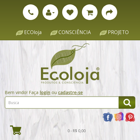
ECOloja
CONSCIÊNCIA
PROJETO
Bem vindo! Faça
login
ou
cadastre-se
0 - R$ 0,00