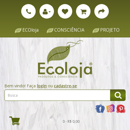
ECOloja
CONSCIÊNCIA
PROJETO
Bem vindo! Faça
login
ou
cadastre-se
0 - R$ 0,00