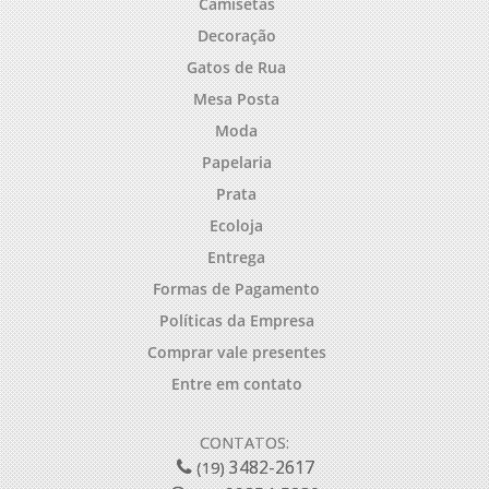
Camisetas
Decoração
Gatos de Rua
Mesa Posta
Moda
Papelaria
Prata
Ecoloja
Entrega
Formas de Pagamento
Políticas da Empresa
Comprar vale presentes
Entre em contato
CONTATOS:
3482-2617
(19)