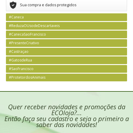
Sua compra e dados protegidos
#Caneca
#ReduzaOUsodeDescartaveis
#CanecaSaoFrancisco
#PresenteCriativo
#Castraçao
#GatosdeRua
#SaoFrancisco
#ProtetordosAnimais
Quer receber novidades e promoções da
ECOloja?...
Então faça seu cadastro e seja o primeiro a
saber das novidades!