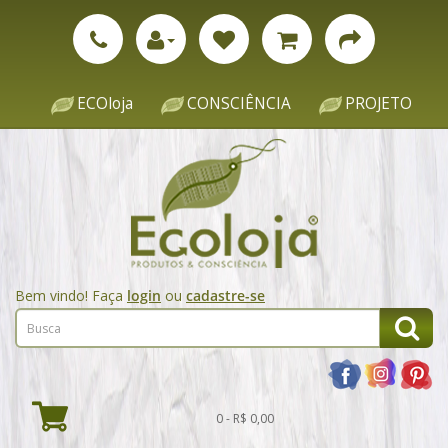
ECOloja
CONSCIÊNCIA
PROJETO
Bem vindo! Faça
login
ou
cadastre-se
0 - R$ 0,00