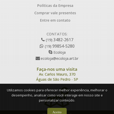
Políticas da Empresa
Comprar vale presentes
Entre em contato
CONTATOS:
3482-2617
(19)
99854-5280
(19)
Ecoloja
ecoloja@ecoloja.art.br
Faça-nos uma visita
Av. Carlos Mauro, 370
Águas de São Pedro - SP
Utilizamos cookies para oferecer melhor experiência, melhorar o
desempenho, analisar como você interage em nosso site e
personalizar conteúdo.
Aceito