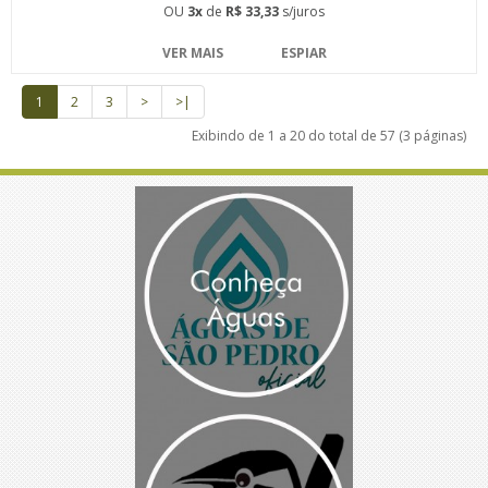
OU
3x
de
R$ 33,33
s/juros
VER MAIS
ESPIAR
1
2
3
>
>|
Exibindo de 1 a 20 do total de 57 (3 páginas)