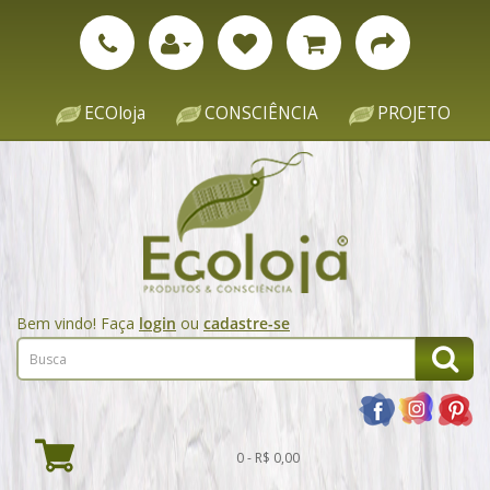
ECOloja
CONSCIÊNCIA
PROJETO
Bem vindo! Faça
login
ou
cadastre-se
0 - R$ 0,00