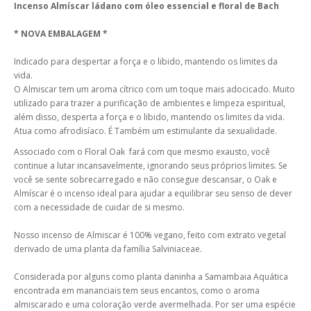
Incenso Almíscar ládano com óleo essencial e floral de Bach
* NOVA EMBALAGEM *
Indicado para despertar a força e o libido, mantendo os limites da
vida.
O Almiscar tem um aroma cítrico com um toque mais adocicado. Muito
utilizado para trazer a purificação de ambientes e limpeza espiritual,
além disso, desperta a força e o libido, mantendo os limites da vida.
Atua como afrodisíaco. É Também um estimulante da sexualidade.
Associado com o Floral Oak fará com que mesmo exausto, você
continue a lutar incansavelmente, ignorando seus próprios limites. Se
você se sente sobrecarregado e não consegue descansar, o Oak e
Almíscar é o incenso ideal para ajudar a equilibrar seu senso de dever
com a necessidade de cuidar de si mesmo.
Nosso incenso de Almiscar é 100% vegano, feito com extrato vegetal
derivado de uma planta da família Salviniaceae.
Considerada por alguns como planta daninha a Samambaia Aquática
encontrada em mananciais tem seus encantos, como o aroma
almiscarado e uma coloração verde avermelhada. Por ser uma espécie