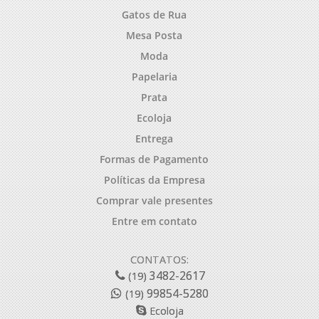
Gatos de Rua
Mesa Posta
Moda
Papelaria
Prata
Ecoloja
Entrega
Formas de Pagamento
Políticas da Empresa
Comprar vale presentes
Entre em contato
CONTATOS:
3482-2617
(19)
99854-5280
(19)
Ecoloja