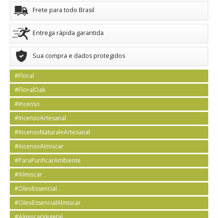
Frete para todo Brasil
Entrega rápida garantida
Sua compra e dados protegidos
#Floral
#FloralOak
#Incenso
#IncensoArtesanal
#IncensoNaturaleArtesanal
#IncensoAlmiscar
#ParaPurificarAmbiente
#Almiscar
#OleoEssencial
#OleoEssencialAlmiscar
#AlmiscarVegetal