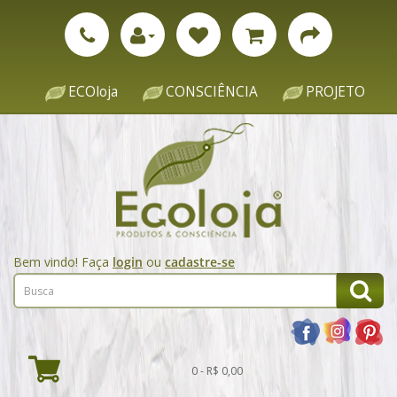
ECOloja
CONSCIÊNCIA
PROJETO
Bem vindo! Faça
login
ou
cadastre-se
0 - R$ 0,00