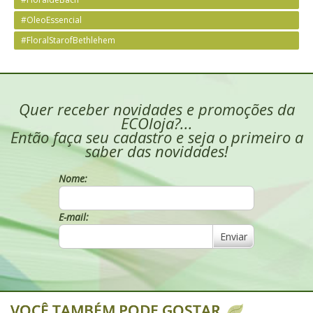
#OleoEssencial
#FloralStarofBethlehem
Quer receber novidades e promoções da
ECOloja?...
Então faça seu cadastro e seja o primeiro a
saber das novidades!
Nome:
E-mail:
Enviar
VOCÊ TAMBÉM PODE GOSTAR