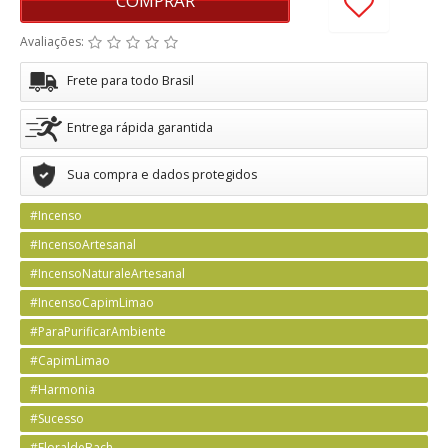
COMPRAR
Avaliações:
Frete para todo Brasil
Entrega rápida garantida
Sua compra e dados protegidos
#Incenso
#IncensoArtesanal
#IncensoNaturaleArtesanal
#IncensoCapimLimao
#ParaPurificarAmbiente
#CapimLimao
#Harmonia
#Sucesso
#FloraldeBach