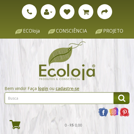
ECOloja
CONSCIÊNCIA
PROJETO
Bem vindo! Faça
login
ou
cadastre-se
0 - R$ 0,00