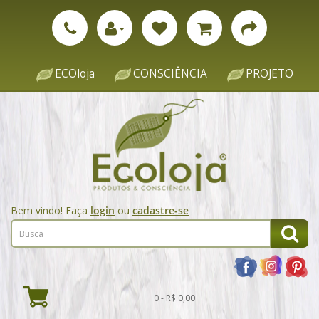
ECOloja
CONSCIÊNCIA
PROJETO
Bem vindo! Faça
login
ou
cadastre-se
0 - R$ 0,00