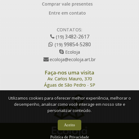
Comprar vale presentes
Entre em contato
CONTATOS:
3482-2617
(19)
99854-5280
(19)
Ecoloja
ecoloja@ecoloja.art.br
Faça-nos uma visita
Av. Carlos Mauro, 370
Águas de São Pedro - SP
Utilizamos cookies para oferecer melhor experiência, melhorar o
desempenho, analisar como você interage em nosso site e
personalizar conteúdo.
Aceito
Politíca de Privacidade