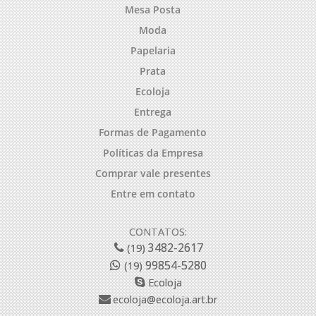
Mesa Posta
Moda
Papelaria
Prata
Ecoloja
Entrega
Formas de Pagamento
Políticas da Empresa
Comprar vale presentes
Entre em contato
CONTATOS:
3482-2617
(19)
99854-5280
(19)
Ecoloja
ecoloja@ecoloja.art.br