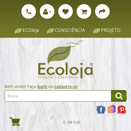
ECOloja
CONSCIÊNCIA
PROJETO
Bem vindo! Faça
login
ou
cadastre-se
0 - R$ 0,00