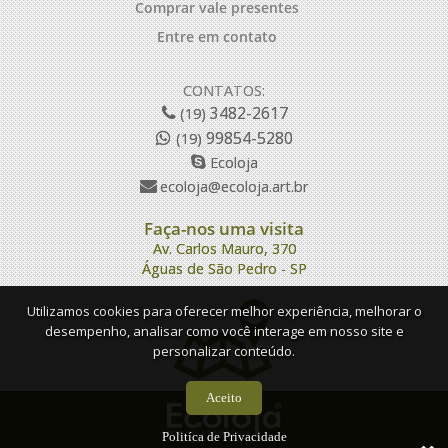
Comprar vale presentes
Entre em contato
CONTATOS:
3482-2617
(19)
99854-5280
(19)
Ecoloja
ecoloja@ecoloja.art.br
Faça-nos uma visita
Av. Carlos Mauro, 370
Águas de São Pedro - SP
Utilizamos cookies para oferecer melhor experiência, melhorar o
desempenho, analisar como você interage em nosso site e
personalizar conteúdo.
Aceito
Politíca de Privacidade