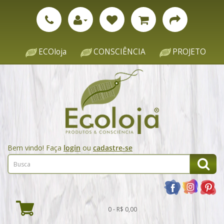
ECOloja
CONSCIÊNCIA
PROJETO
Bem vindo! Faça
login
ou
cadastre-se
0 - R$ 0,00