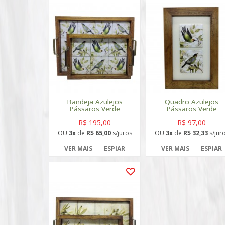
Bandeja Azulejos
Quadro Azulejos
Pássaros Verde
Pássaros Verde
R$ 195,00
R$ 97,00
OU
3x
de
R$ 65,00
s/juros
OU
3x
de
R$ 32,33
s/jur
VER MAIS
ESPIAR
VER MAIS
ESPIAR