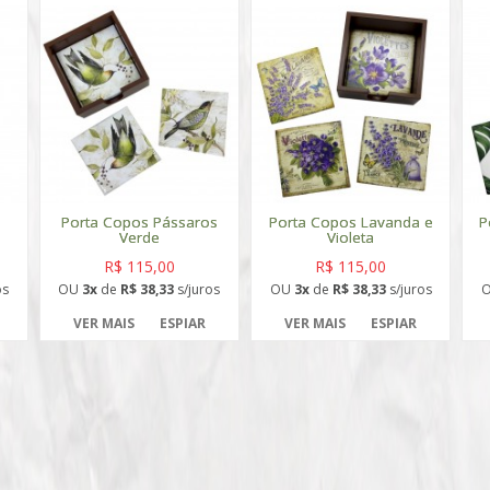
Porta Copos Pássaros
Porta Copos Lavanda e
P
Verde
Violeta
R$ 115,00
R$ 115,00
os
OU
3x
de
R$ 38,33
s/juros
OU
3x
de
R$ 38,33
s/juros
VER MAIS
ESPIAR
VER MAIS
ESPIAR