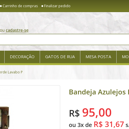
Carrinho de compras
Finalizar pedido
ou
cadastre-se
DECORAÇÃO
GATOS DE RUA
MESA POSTA
MO
erde Lavabo P
Bandeja Azulejos
95,00
R$
R$ 31,67
ou 3x de
s