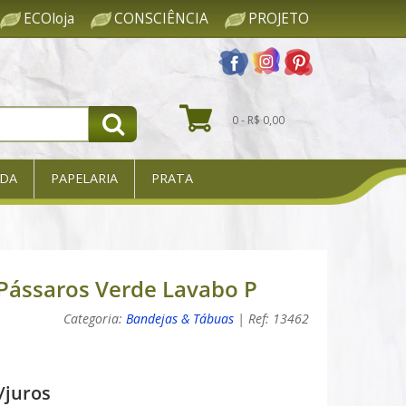
ECOloja
CONSCIÊNCIA
PROJETO
0 - R$ 0,00
DA
PAPELARIA
PRATA
 Pássaros Verde Lavabo P
Categoria:
Bandejas & Tábuas
| Ref: 13462
/juros