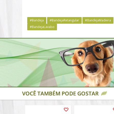
#Bandeja
#BandejaRetangular
#BandejaMadeira
#BandejaLavabo
VOCÊ TAMBÉM PODE GOSTAR