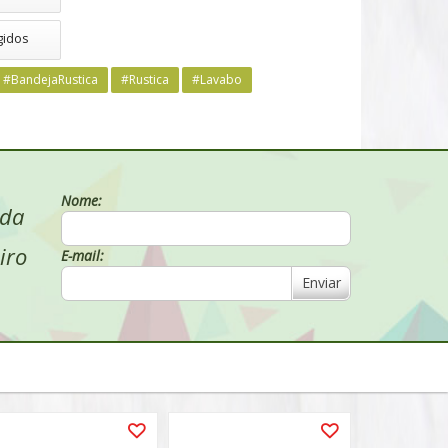
gidos
#BandejaRustica
#Rustica
#Lavabo
Nome:
 da
iro
E-mail:
Enviar