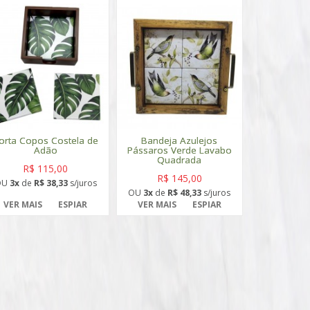
orta Copos Costela de
Bandeja Azulejos
Adão
Pássaros Verde Lavabo
Quadrada
R$ 115,00
R$ 145,00
OU
3x
de
R$ 38,33
s/juros
OU
3x
de
R$ 48,33
s/juros
VER MAIS
ESPIAR
VER MAIS
ESPIAR