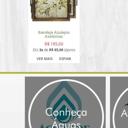
Bandeja Azulejos
Azeitonas
R$ 195,00
OU
3x
de
R$ 65,00
s/juros
VER MAIS
ESPIAR