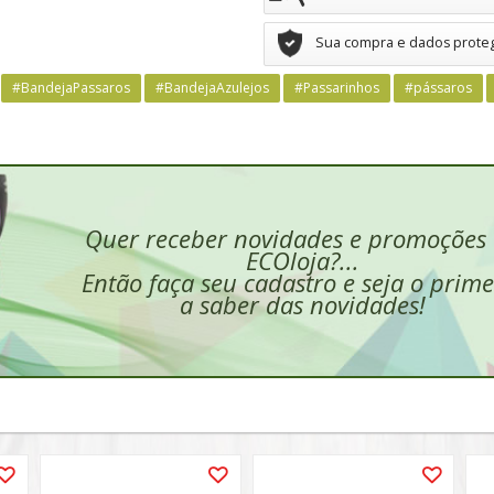
Sua compra e dados prote
#BandejaPassaros
#BandejaAzulejos
#Passarinhos
#pássaros
Quer receber novidades e promoções
ECOloja?...
Então faça seu cadastro e seja o prime
a saber das novidades!