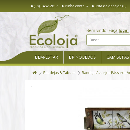
(19) 3482-2617
Minha conta
Lista de desejos (0)
Bem vindo! Faça
login
BEM-ESTAR
BRINQUEDOS
CAMISETAS
Bandejas & Tábuas
Bandeja Azulejos Pássaros V