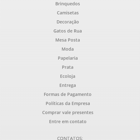
Brinquedos
Camisetas
Decoração
Gatos de Rua
Mesa Posta
Moda
Papelaria
Prata
Ecoloja
Entrega
Formas de Pagamento
Políticas da Empresa
Comprar vale presentes
Entre em contato
CONTATOS: