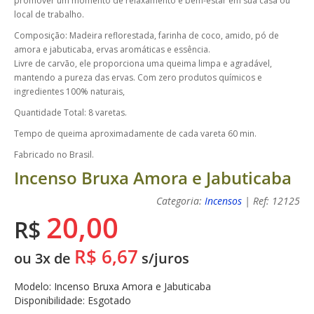
promover um momento de relaxamento e bem-estar em sua casa ou
local de trabalho.
Composição: Madeira reflorestada, farinha de coco, amido, pó de
amora e jabuticaba, ervas aromáticas e essência.
Livre de carvão, ele proporciona uma queima limpa e agradável,
mantendo a pureza das ervas. Com zero produtos químicos e
ingredientes 100% naturais,
Quantidade Total: 8 varetas.
Tempo de queima aproximadamente de cada vareta 60 min.
Fabricado no Brasil.
Incenso Bruxa Amora e Jabuticaba
Categoria:
Incensos
| Ref: 12125
20,00
R$
R$ 6,67
ou 3x de
s/juros
Modelo: Incenso Bruxa Amora e Jabuticaba
Disponibilidade: Esgotado