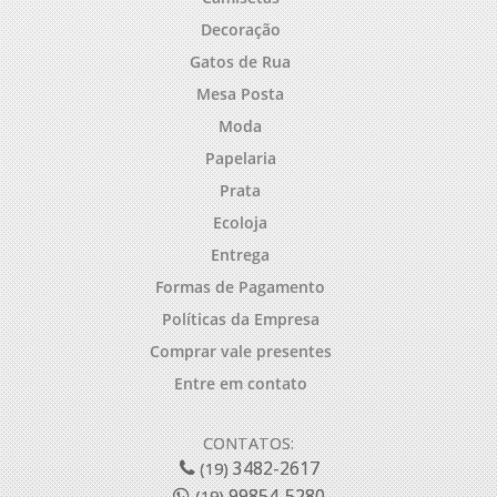
Decoração
Gatos de Rua
Mesa Posta
Moda
Papelaria
Prata
Ecoloja
Entrega
Formas de Pagamento
Políticas da Empresa
Comprar vale presentes
Entre em contato
CONTATOS:
3482-2617
(19)
99854-5280
(19)