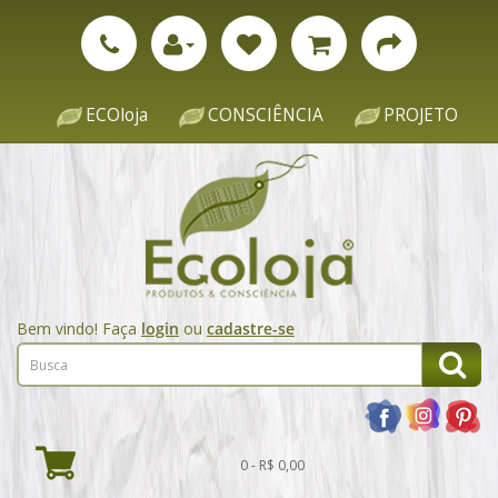
ECOloja
CONSCIÊNCIA
PROJETO
Bem vindo! Faça
login
ou
cadastre-se
0 - R$ 0,00