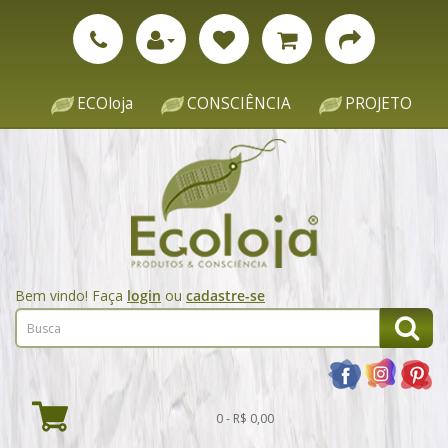
ECOloja
CONSCIÊNCIA
PROJETO
Bem vindo! Faça
login
ou
cadastre-se
0 - R$ 0,00