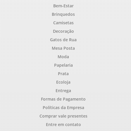
Bem-Estar
Brinquedos
Camisetas
Decoração
Gatos de Rua
Mesa Posta
Moda
Papelaria
Prata
Ecoloja
Entrega
Formas de Pagamento
Políticas da Empresa
Comprar vale presentes
Entre em contato