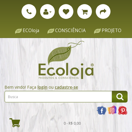
ECOloja
CONSCIÊNCIA
PROJETO
Bem vindo! Faça
login
ou
cadastre-se
0 - R$ 0,00