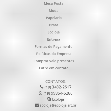
Mesa Posta
Moda
Papelaria
Prata
Ecoloja
Entrega
Formas de Pagamento
Políticas da Empresa
Comprar vale presentes
Entre em contato
CONTATOS:
3482-2617
(19)
99854-5280
(19)
Ecoloja
ecoloja@ecoloja.art.br