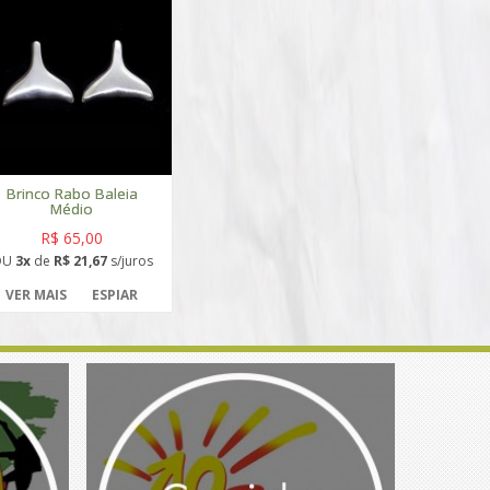
Brinco Rabo Baleia
Médio
R$ 65,00
OU
3x
de
R$ 21,67
s/juros
VER MAIS
ESPIAR