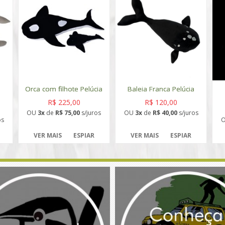
Orca com filhote Pelúcia
Baleia Franca Pelúcia
R$ 225,00
R$ 120,00
OU
3x
de
R$ 75,00
s/juros
OU
3x
de
R$ 40,00
s/juros
os
VER MAIS
ESPIAR
VER MAIS
ESPIAR