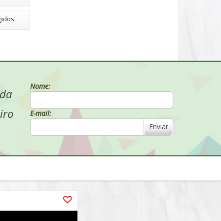
gidos
Nome:
 da
iro
E-mail:
Enviar