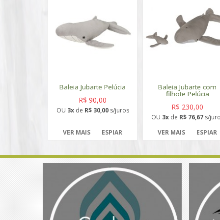
Baleia Jubarte Pelúcia
Baleia Jubarte com
filhote Pelúcia
R$ 90,00
R$ 230,00
OU
3x
de
R$ 30,00
s/juros
OU
3x
de
R$ 76,67
s/jur
VER MAIS
ESPIAR
VER MAIS
ESPIAR