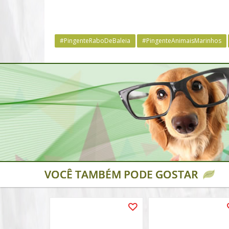
#PingenteRaboDeBaleia
#PingenteAnimaisMarinhos
VOCÊ TAMBÉM PODE GOSTAR