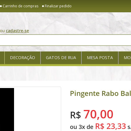
Carrinho de compras
Finalizar pedido
ou
cadastre-se
DECORAÇÃO
GATOS DE RUA
MESA POSTA
MO
Pingente Rabo Bal
70,00
R$
R$ 23,33
ou 3x de
s