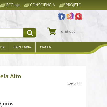
ECOloja
CONSCIÊNCIA
PROJETO
0 - R$ 0,00
DA
PAPELARIA
PRATA
eia Alto
Ref: 7399
/juros