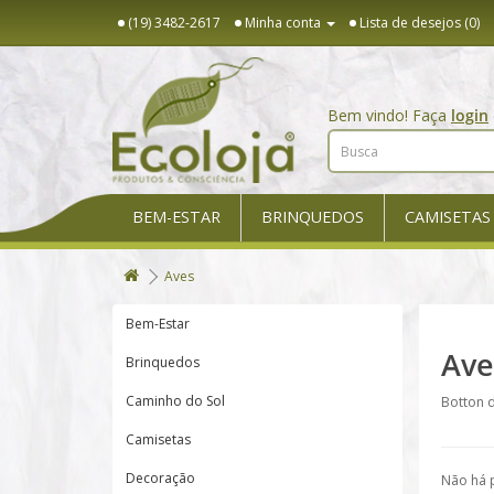
(19) 3482-2617
Minha conta
Lista de desejos (0)
Bem vindo! Faça
login
BEM-ESTAR
BRINQUEDOS
CAMISETAS
Aves
Bem-Estar
Ave
Brinquedos
Caminho do Sol
Botton d
Camisetas
Decoração
Não há 