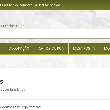
Carrinho de compras
Finalizar pedido
ou
cadastre-se
DECORAÇÃO
GATOS DE RUA
MESA POSTA
MO
s
e aves brasileiras
produtos neste departamento