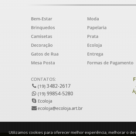
Bem-Estar
Moda
Brinquedos
Papelaria
Camisetas
Prata
Decoração
Ecoloja
Gatos de Rua
Entrega
Mesa Posta
Formas de Pagamento
F
CONTATOS:
3482-2617
(19)
Á
99854-5280
(19)
Ecoloja
ecoloja@ecoloja.art.br
Utilizamos cookies para oferecer melhor experiência, melhorar o de