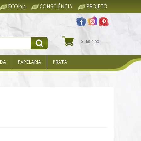
ECOloja
CONSCIÊNCIA
PROJETO
0 - R$ 0,00
DA
PAPELARIA
PRATA