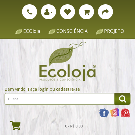
ECOloja
CONSCIÊNCIA
PROJETO
Bem vindo! Faça
login
ou
cadastre-se
0 - R$ 0,00