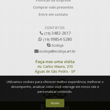
Políticas da Empresa
Comprar vale presentes
Entre em contato
CONTATOS:
3482-2617
(19)
99854-5280
(19)
Ecoloja
ecoloja@ecoloja.art.br
Faça-nos uma visita
Av. Carlos Mauro, 370
Águas de São Pedro - SP
Utilizamos cookies para oferecer melhor experiência, melhorar o
desempenho, analisar como você interage em nosso site e
personalizar conteúdo.
Aceito