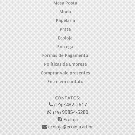
Mesa Posta
Moda
Papelaria
Prata
Ecoloja
Entrega
Formas de Pagamento
Políticas da Empresa
Comprar vale presentes
Entre em contato
CONTATOS:
3482-2617
(19)
99854-5280
(19)
Ecoloja
ecoloja@ecoloja.art.br