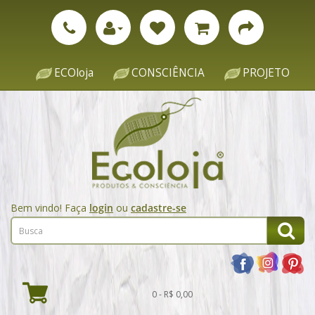
ECOloja
CONSCIÊNCIA
PROJETO
Bem vindo! Faça
login
ou
cadastre-se
0 - R$ 0,00