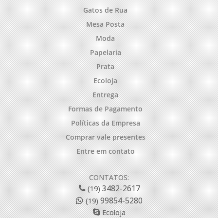
Gatos de Rua
Mesa Posta
Moda
Papelaria
Prata
Ecoloja
Entrega
Formas de Pagamento
Políticas da Empresa
Comprar vale presentes
Entre em contato
CONTATOS:
3482-2617
(19)
99854-5280
(19)
Ecoloja