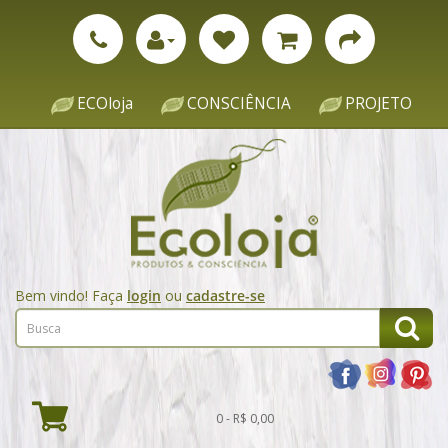
ECOloja
CONSCIÊNCIA
PROJETO
Bem vindo! Faça
login
ou
cadastre-se
0 - R$ 0,00