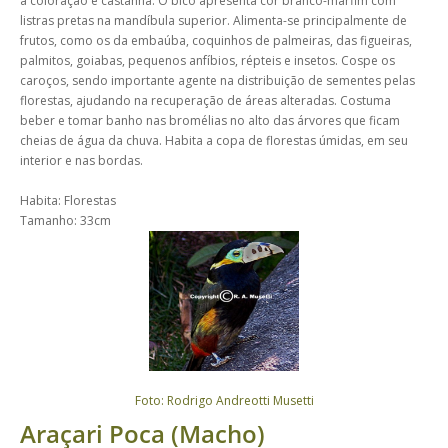
a coloração é castanha. O bico apresenta cor branco-marfim com
listras pretas na mandíbula superior. Alimenta-se principalmente de
frutos, como os da embaúba, coquinhos de palmeiras, das figueiras,
palmitos, goiabas, pequenos anfíbios, répteis e insetos. Cospe os
caroços, sendo importante agente na distribuição de sementes pelas
florestas, ajudando na recuperação de áreas alteradas. Costuma
beber e tomar banho nas bromélias no alto das árvores que ficam
cheias de água da chuva. Habita a copa de florestas úmidas, em seu
interior e nas bordas.
Habita: Florestas
Tamanho: 33cm
Foto: Rodrigo Andreotti Musetti
Araçari Poca (Macho)