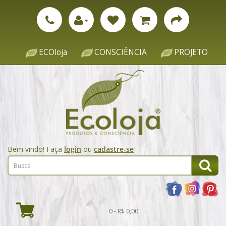
ECOloja
CONSCIÊNCIA
PROJETO
Bem vindo! Faça
login
ou
cadastre-se
0 - R$ 0,00