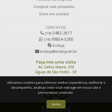
Comprar vale presentes
Entre em contato
CONTATOS:
3482-2617
(19)
99854-5280
(19)
Ecoloja
ecoloja@ecoloja.art.br
Faça-nos uma visita
Av. Carlos Mauro, 370
Águas de São Pedro - SP
Utilizamos cookies para oferecer melhor experiência, melhorar o
desempenho, analisar como você interage em nosso site e
personalizar conteúdo.
Aceito