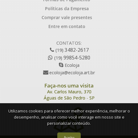
Políticas da Empresa
Comprar vale presentes
Entre em contato
CONTATOS:
3482-2617
(19)
99854-5280
(19)
Ecoloja
ecoloja@ecoloja.art.br
Faça-nos uma visita
Av. Carlos Mauro, 370
Águas de São Pedro - SP
Utilizamos cookies para oferecer melhor experiência, melhorar o
desempenho, analisar como você interage em nosso site e
personalizar conteúdo.
Aceito