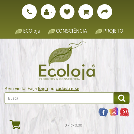
ECOloja
CONSCIÊNCIA
PROJETO
Bem vindo! Faça
login
ou
cadastre-se
0 - R$ 0,00