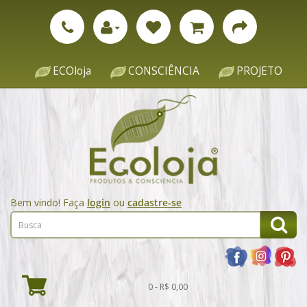
ECOloja
CONSCIÊNCIA
PROJETO
Bem vindo! Faça
login
ou
cadastre-se
0 - R$ 0,00