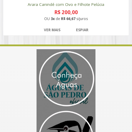
Arara Canindé com Ovo e Filhote Pelúcia
R$ 200,00
OU
3x
de
R$ 66,67
s/juros
VER MAIS
ESPIAR