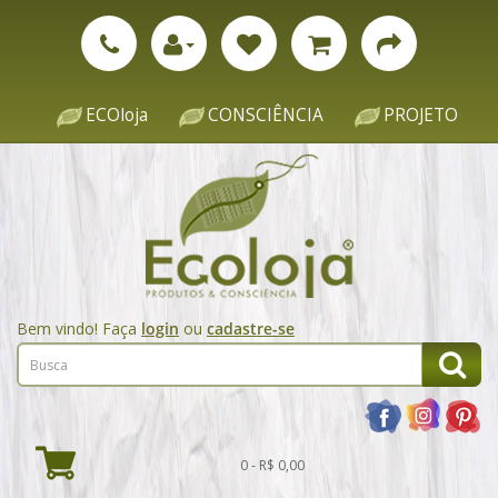
ECOloja
CONSCIÊNCIA
PROJETO
Bem vindo! Faça
login
ou
cadastre-se
0 - R$ 0,00