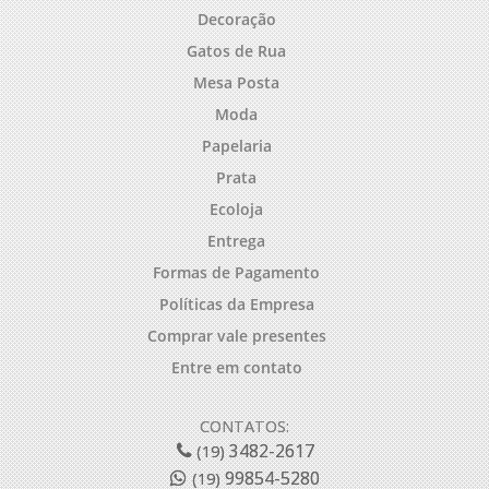
Decoração
Gatos de Rua
Mesa Posta
Moda
Papelaria
Prata
Ecoloja
Entrega
Formas de Pagamento
Políticas da Empresa
Comprar vale presentes
Entre em contato
CONTATOS:
3482-2617
(19)
99854-5280
(19)