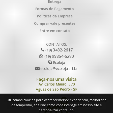
Entrega
Formas de Pagamento
Políticas da Empresa
Comprar vale presentes
Entre em contato
CONTATOS:
3482-2617
(19)
99854-5280
(19)
Ecoloja
ecoloja@ecoloja.art.br
Faça-nos uma visita
Av. Carlos Mauro, 370
Águas de São Pedro - SP
Utilizamos cookies para oferecer melhor experiência, melhorar o
desempenho, analisar como você interage em nosso site e
personalizar conteúdo.