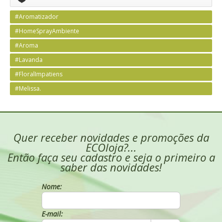
#Aromatizador
#HomeSprayAmbiente
#Aroma
#Lavanda
#FloralImpatiens
#Melissa.
Quer receber novidades e promoções da
ECOloja?...
Então faça seu cadastro e seja o primeiro a
saber das novidades!
Nome:
E-mail: