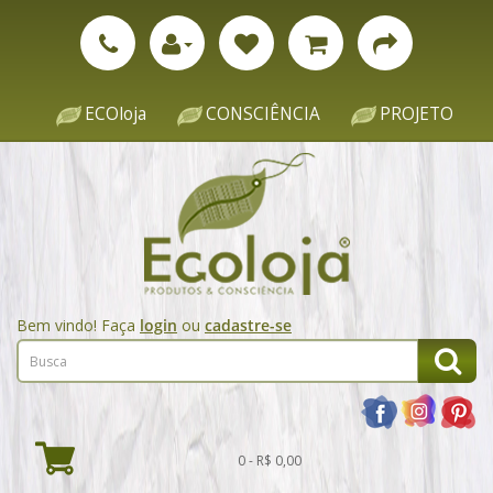
ECOloja
CONSCIÊNCIA
PROJETO
Bem vindo! Faça
login
ou
cadastre-se
0 - R$ 0,00