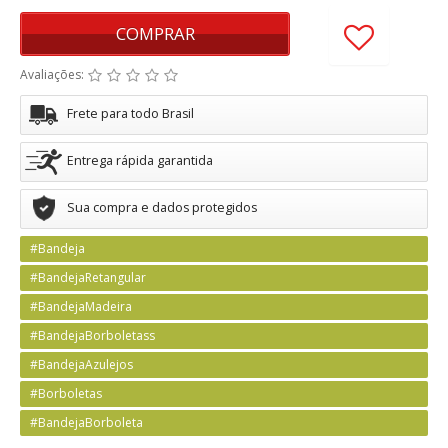
COMPRAR
Avaliações:
Frete para todo Brasil
Entrega rápida garantida
Sua compra e dados protegidos
#Bandeja
#BandejaRetangular
#BandejaMadeira
#BandejaBorboletass
#BandejaAzulejos
#Borboletas
#BandejaBorboleta