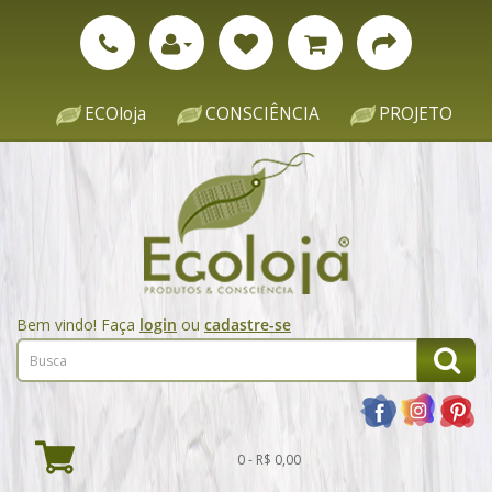
ECOloja
CONSCIÊNCIA
PROJETO
Bem vindo! Faça
login
ou
cadastre-se
0 - R$ 0,00