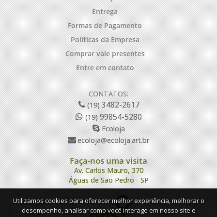
Entrega
Formas de Pagamento
Políticas da Empresa
Comprar vale presentes
Entre em contato
CONTATOS:
3482-2617
(19)
99854-5280
(19)
Ecoloja
ecoloja@ecoloja.art.br
Faça-nos uma visita
Av. Carlos Mauro, 370
Águas de São Pedro - SP
Utilizamos cookies para oferecer melhor experiência, melhorar o
desempenho, analisar como você interage em nosso site e