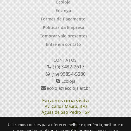
Ecoloja
Entrega
Formas de Pagamento
Políticas da Empresa
Comprar vale presentes
Entre em contato
CONTATOS:
3482-2617
(19)
99854-5280
(19)
Ecoloja
ecoloja@ecoloja.art.br
Faça-nos uma visita
Av. Carlos Mauro, 370
Águas de São Pedro - SP
Utilizamos cookies para oferecer melhor experiência, melhorar o
desempenho, analisar como você interage em nosso site e