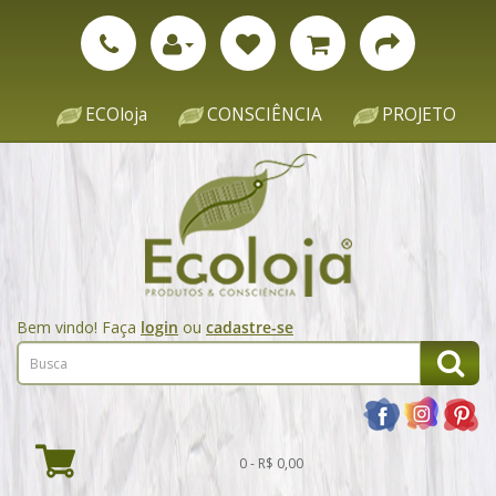
ECOloja
CONSCIÊNCIA
PROJETO
Bem vindo! Faça
login
ou
cadastre-se
0 - R$ 0,00