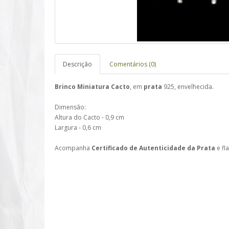
Descrição
Comentários (0)
Brinco Miniatura Cacto
, em
prata
925, envelhecida.
Dimensão:
Altura do Cacto - 0,9 cm
Largura - 0,6 cm
Acompanha
Certificado de Autenticidade da Prata
e fl