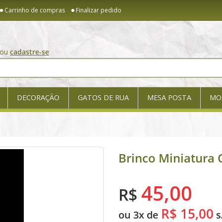
Carrinho de compras
Finalizar pedido
ou
cadastre-se
DECORAÇÃO
GATOS DE RUA
MESA POSTA
MO
Brinco Miniatura 
45,00
R$
R$ 15,00
ou 3x de
s