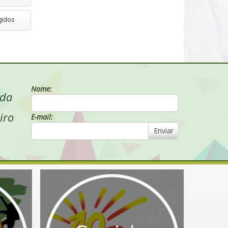
gidos
Nome:
 da
iro
E-mail:
Enviar