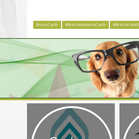
BrincoCacto
#BrincoMiniaturaCacto
#BrincoPrata9