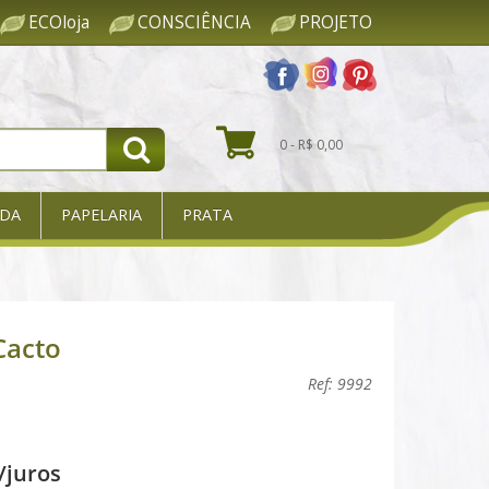
ECOloja
CONSCIÊNCIA
PROJETO
0 - R$ 0,00
DA
PAPELARIA
PRATA
Cacto
Ref: 9992
/juros