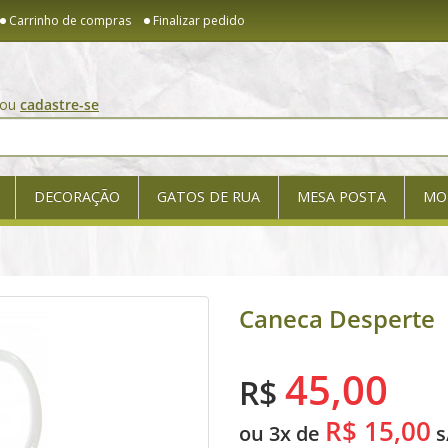
Carrinho de compras
Finalizar pedido
ou
cadastre-se
DECORAÇÃO
GATOS DE RUA
MESA POSTA
MO
Caneca Desperte
45,00
R$
R$ 15,00
ou 3x de
s