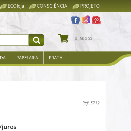
ECOloja
CONSCIÊNCIA
PROJETO
0 - R$ 0,00
DA
PAPELARIA
PRATA
Ref: 5712
/juros