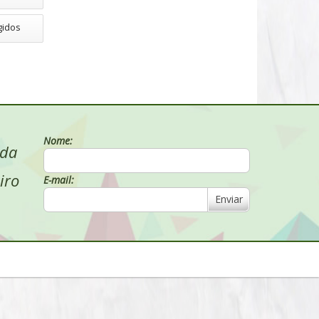
gidos
Nome:
 da
iro
E-mail:
Enviar