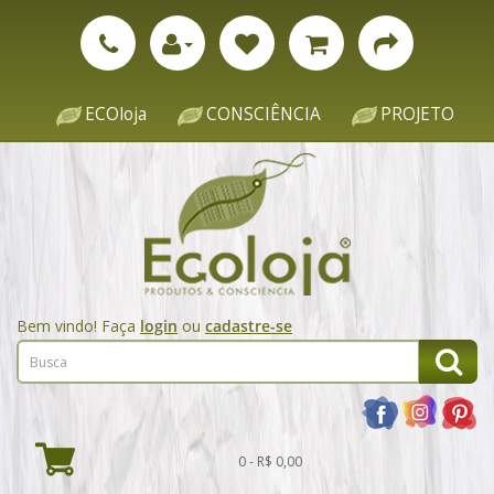
ECOloja
CONSCIÊNCIA
PROJETO
Bem vindo! Faça
login
ou
cadastre-se
0 - R$ 0,00