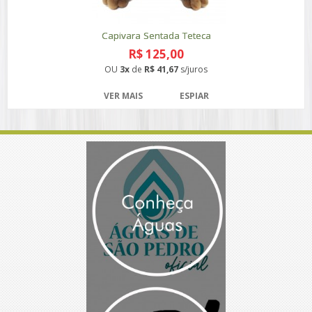
Capivara Sentada Teteca
R$ 125,00
OU
3x
de
R$ 41,67
s/juros
VER MAIS
ESPIAR