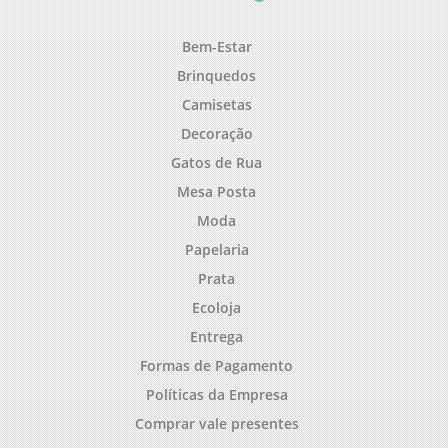
Bem-Estar
Brinquedos
Camisetas
Decoração
Gatos de Rua
Mesa Posta
Moda
Papelaria
Prata
Ecoloja
Entrega
Formas de Pagamento
Políticas da Empresa
Comprar vale presentes