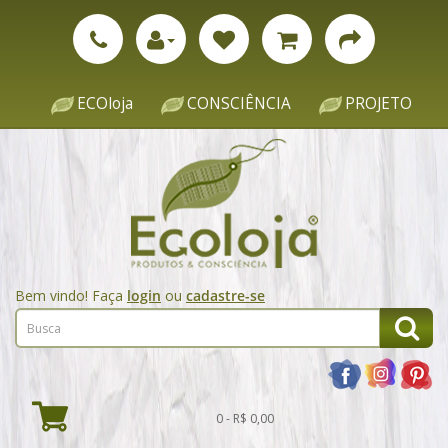
ECOloja
CONSCIÊNCIA
PROJETO
Bem vindo! Faça
login
ou
cadastre-se
0 - R$ 0,00