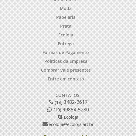
Moda
Papelaria
Prata
Ecoloja
Entrega
Formas de Pagamento
Políticas da Empresa
Comprar vale presentes
Entre em contato
CONTATOS:
3482-2617
(19)
99854-5280
(19)
Ecoloja
ecoloja@ecoloja.art.br