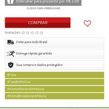
COMPRAR
Avaliações:
Frete para todo Brasil
Entrega rápida garantida
Sua compra e dados protegidos
#Cutia
#CutiaEmPelucia
#AnimalSilvestreEmPelucia
#AnimalBrasileiroemPelucia