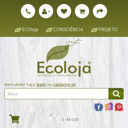
ECOloja
CONSCIÊNCIA
PROJETO
Bem vindo! Faça
login
ou
cadastre-se
0 - R$ 0,00