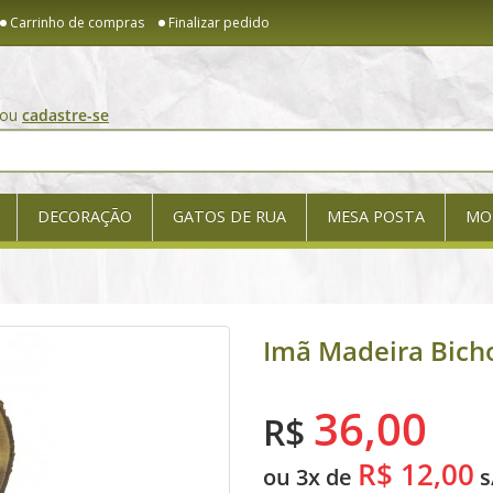
Carrinho de compras
Finalizar pedido
ou
cadastre-se
DECORAÇÃO
GATOS DE RUA
MESA POSTA
MO
Imã Madeira Bich
36,00
R$
R$ 12,00
ou 3x de
s