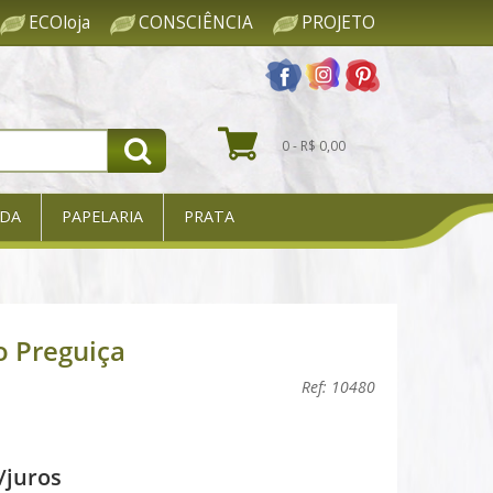
ECOloja
CONSCIÊNCIA
PROJETO
0 - R$ 0,00
DA
PAPELARIA
PRATA
o Preguiça
Ref: 10480
/juros