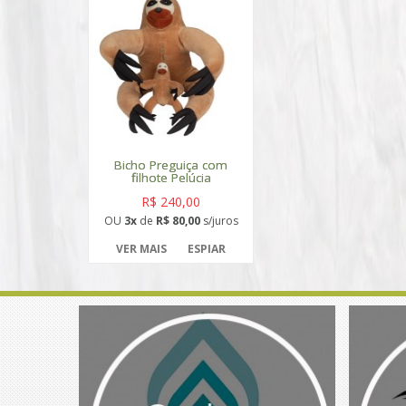
Bicho Preguiça com
filhote Pelúcia
R$ 240,00
OU
3x
de
R$ 80,00
s/juros
VER MAIS
ESPIAR