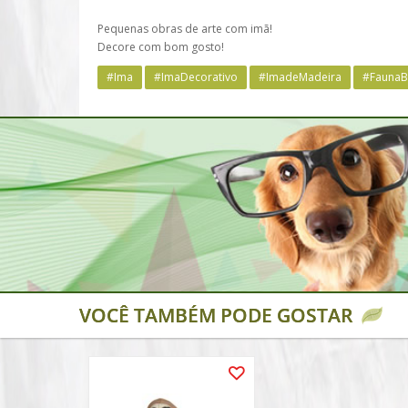
Pequenas obras de arte com imã!
Decore com bom gosto!
#Ima
#ImaDecorativo
#ImadeMadeira
#FaunaBr
VOCÊ TAMBÉM PODE GOSTAR