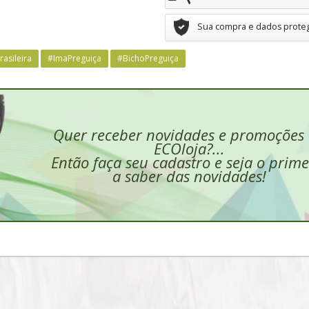
Sua compra e dados prote
asileira
#ImaPreguiça
#BichoPreguiça
Quer receber novidades e promoções
ECOloja?...
Então faça seu cadastro e seja o prime
a saber das novidades!