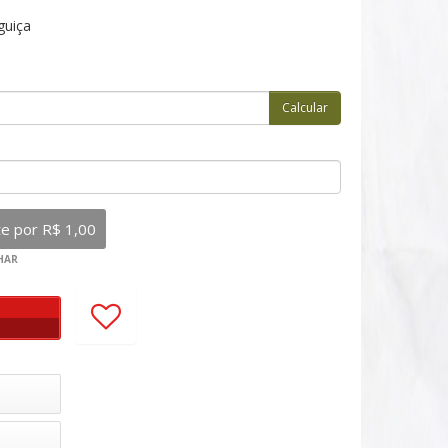
guiça