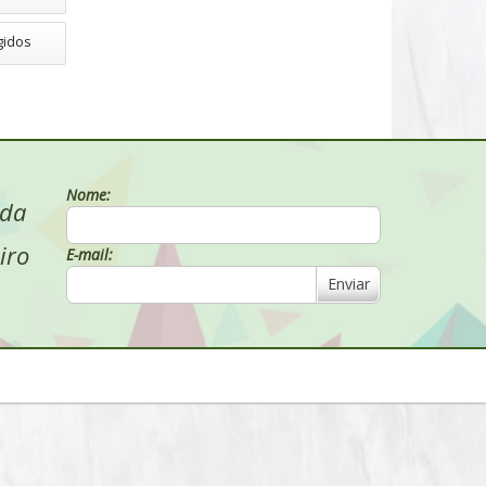
gidos
Nome:
 da
iro
E-mail:
Enviar