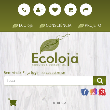
ECOloja
CONSCIÊNCIA
PROJETO
Bem vindo! Faça
login
ou
cadastre-se
0 - R$ 0,00