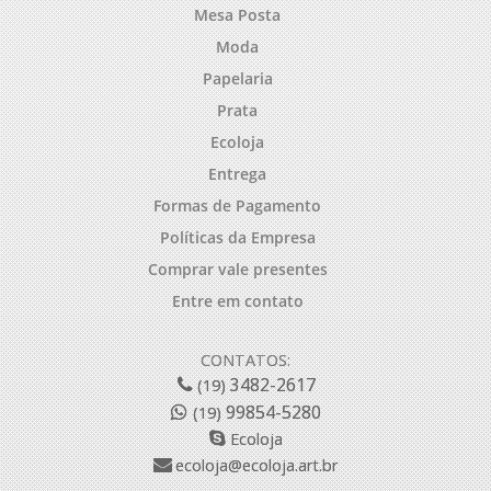
Mesa Posta
Moda
Papelaria
Prata
Ecoloja
Entrega
Formas de Pagamento
Políticas da Empresa
Comprar vale presentes
Entre em contato
CONTATOS:
3482-2617
(19)
99854-5280
(19)
Ecoloja
ecoloja@ecoloja.art.br