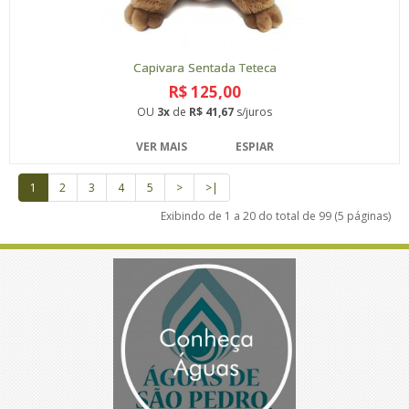
Capivara Sentada Teteca
R$ 125,00
OU
3x
de
R$ 41,67
s/juros
VER MAIS
ESPIAR
1
2
3
4
5
>
>|
Exibindo de 1 a 20 do total de 99 (5 páginas)